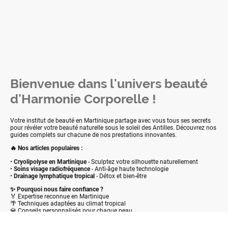
Bienvenue dans l'univers beauté
d'Harmonie Corporelle !
Votre institut de beauté en Martinique partage avec vous tous ses secrets
pour révéler votre beauté naturelle sous le soleil des Antilles. Découvrez nos
guides complets sur chacune de nos prestations innovantes.
🔥 Nos articles populaires :
•
Cryolipolyse en Martinique
- Sculptez votre silhouette naturellement
•
Soins visage radiofréquence
- Anti-âge haute technologie
•
Drainage lymphatique tropical
- Détox et bien-être
✨ Pourquoi nous faire confiance ?
🏅 Expertise reconnue en Martinique
🌴 Techniques adaptées au climat tropical
💎 Conseils personnalisés pour chaque peau
📍 Votre institut aux Trois-Ilets