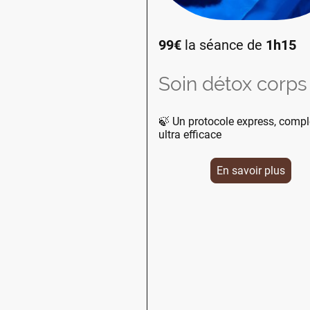
99€
la séance de
1h15
Soin détox corps
🍃 Un protocole express, compl
ultra efficace
En savoir plus