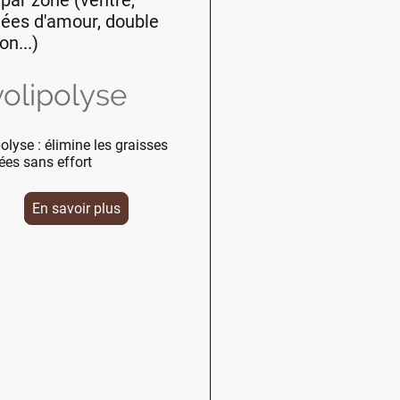
ées d'amour, double
n...)
olipolyse
olyse : élimine les graisses
ées sans effort
En savoir plus