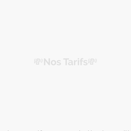
💸
Nos Tarifs
💸
 soins de qualité, accessibles et personnal