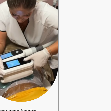
€
par zone (ventre,