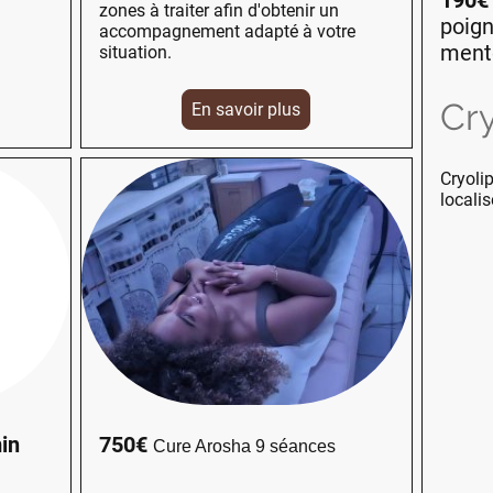
zones à traiter afin d'obtenir un
poign
accompagnement adapté à votre
mento
situation.
Cry
En savoir plus
Cryolip
localis
in
750€
Cure Arosha 9 séances