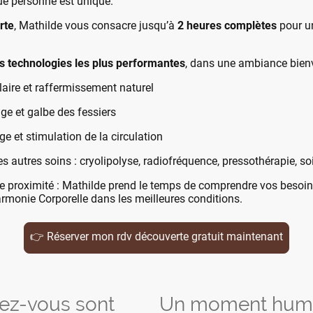
ue personne est unique.
rte
, Mathilde vous consacre jusqu’à
2 heures complètes
pour u
s technologies les plus performantes
, dans une ambiance bienv
aire et raffermissement naturel
e et galbe des fessiers
e et stimulation de la circulation
es autres soins : cryolipolyse, radiofréquence, pressothérapie, soi
 proximité : Mathilde prend le temps de comprendre vos besoins
armonie Corporelle dans les meilleures conditions.
👉 Réserver mon rdv découverte gratuit maintenant
ez-vous sont
Un moment humai