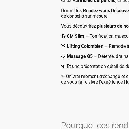
Chez
Harmonie Corporelle
, chaq
Durant les
Rendez-vous Découve
de conseils sur mesure.
Vous découvrirez
plusieurs de no
💪
CM Slim
– Tonification muscul
🍑
Lifting Colombien
– Remodelag
🌿
Massage G5
– Détente, drainag
💫 Et une présentation détaillée d
✨ Un vrai moment d’échange et de
de vous faire vivre l’expérience H
Pourquoi ces rend