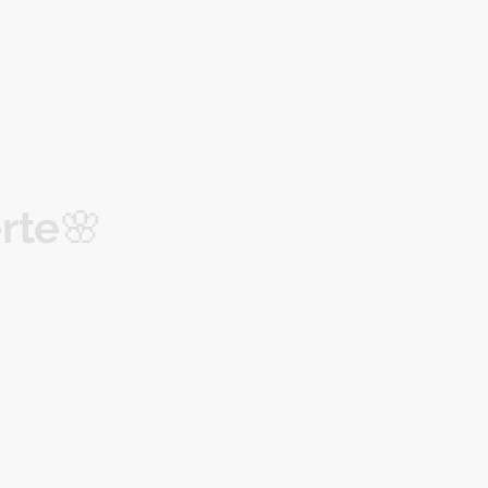
rte
🌸